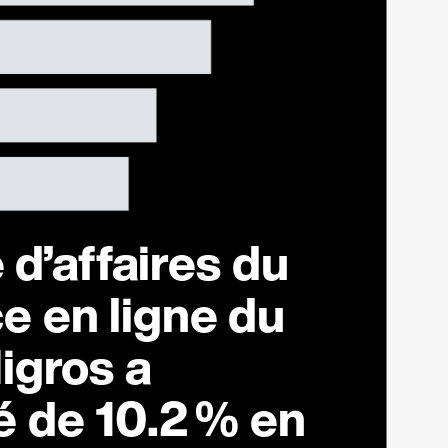
 d’affaires du
 en ligne du
igros a
é de
10.2 %
en