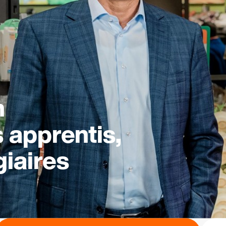
n
s apprentis,
giaires