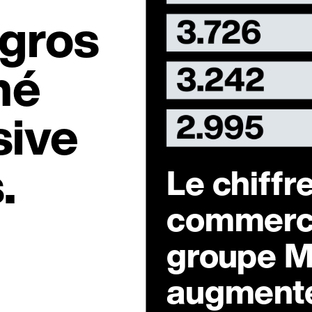
igros
hé
sive
.
Le chiffre
commerce
groupe M
augment