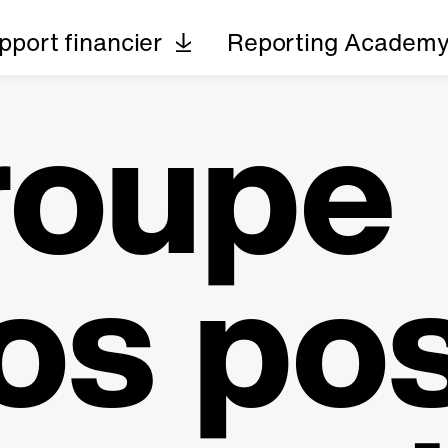
pport financier
Reporting Academ
roupe
os po