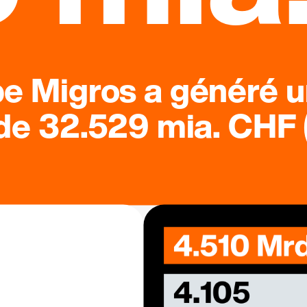
pe Migros a généré u
 de 32.529 mia. CHF (