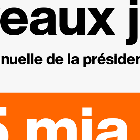
eaux j
nuelle de la présiden
 mia