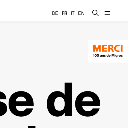
y
DE
FR
IT
EN
se de