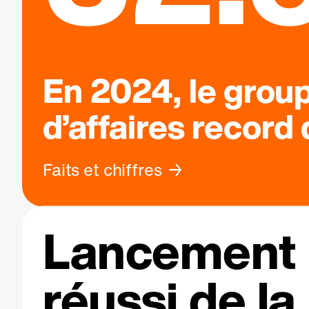
En 2024, le grou
d’affaires record
Faits et chiffres
Lancement
réussi de la