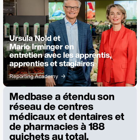
Ursula Nold et
Mario Irminger en
entretien avec les apprentis,
apprenties et stagiaires
Reporting Academy
Medbase a étendu son
réseau de centres
médicaux et dentaires et
de pharmacies à 188
guichets au total.