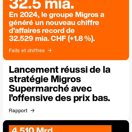
32.5 mia.
En 2024, le groupe Migros a
généré un nouveau chiffre
d’affaires record de
32.529 mia. CHF (+1.8 %).
Faits et chiffres
Lancement réussi de la
stratégie Migros
Supermarché avec
l’offensive des prix bas.
Rapport