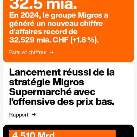
32.5 mia.
En 2024, le groupe Migros a
généré un nouveau chiffre
d’affaires record de
32.529 mia. CHF (+1.8 %).
Faits et chiffres
Lancement réussi de la
stratégie Migros
Supermarché avec
l’offensive des prix bas.
Rapport