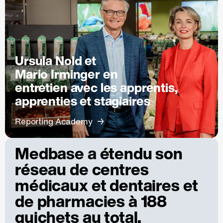
Ursula Nold et
Mario Irminger en
entretien avec les apprentis,
apprenties et stagiaires
Reporting Academy
Medbase a étendu son
réseau de centres
médicaux et dentaires et
de pharmacies à 188
guichets au total.