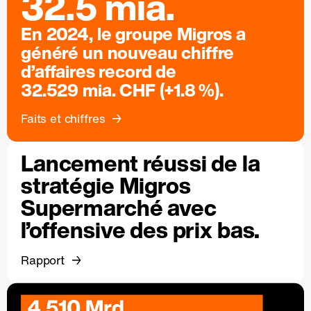
32.5 mia.
En 2024, le groupe Migros a
généré un nouveau chiffre
d’affaires record de
32.529 mia. CHF (+1.8 %).
Faits et chiffres
Lancement réussi de la
stratégie Migros
Supermarché avec
l’offensive des prix bas.
Rapport