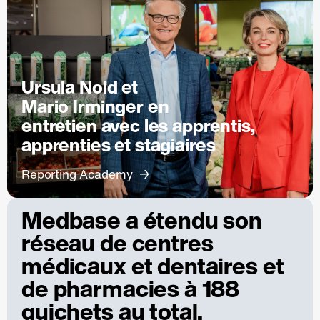
Ursula Nold et
Mario Irminger en
entretien avec les apprentis,
apprenties et stagiaires
Reporting Academy
Medbase a étendu son
réseau de centres
médicaux et dentaires et
de pharmacies à 188
guichets au total.