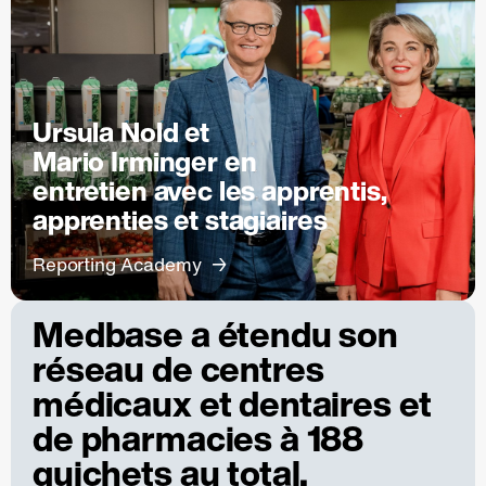
Ursula Nold et
Mario Irminger en
entretien avec les apprentis,
apprenties et stagiaires
Reporting Academy
Medbase a étendu son
réseau de centres
médicaux et dentaires et
de pharmacies à 188
guichets au total.