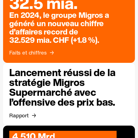
32.5 mia.
En 2024, le groupe Migros a
généré un nouveau chiffre
d’affaires record de
32.529 mia. CHF (+1.8 %).
Faits et chiffres
Lancement réussi de la
stratégie Migros
Supermarché avec
l’offensive des prix bas.
Rapport