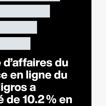
 d’affaires du
 en ligne du
igros a
é de
10.2 %
en