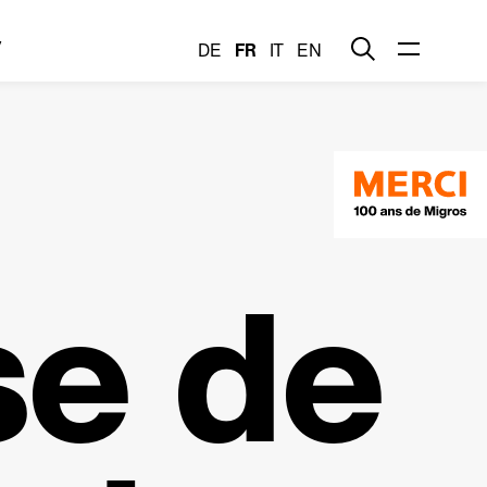
y
DE
FR
IT
EN
se de