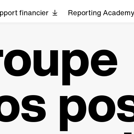
pport financier
Reporting Academ
roupe
os po