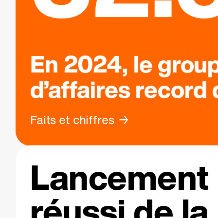
En 2024, le grou
d’affaires record
Faits et chiffres
Lancement
réussi de la