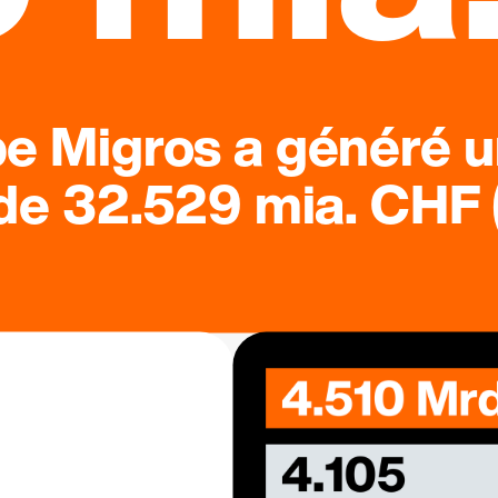
pe Migros a généré u
 de 32.529 mia. CHF (