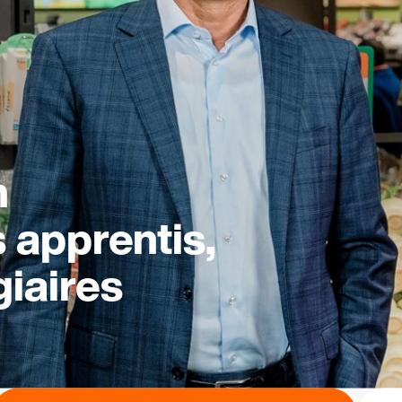
n
s apprentis,
giaires