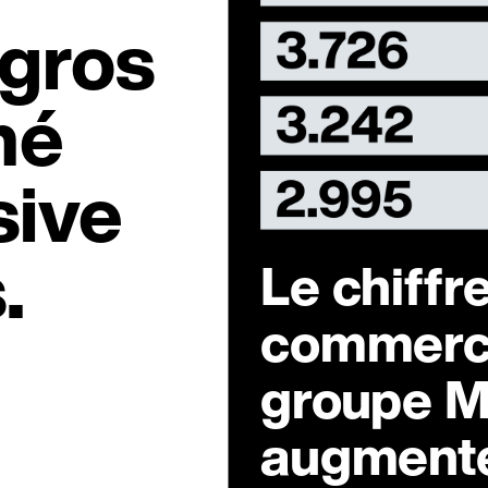
igros
hé
sive
.
Le chiffre
commerce
groupe M
augment