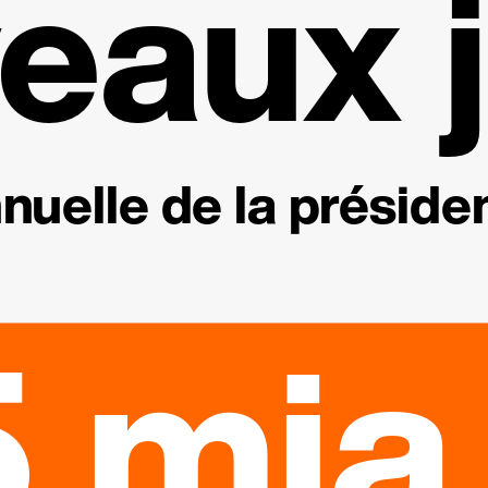
eaux j
nuelle de la présiden
 mia