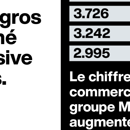
igros
hé
sive
.
Le chiffre
commerce
groupe M
augment