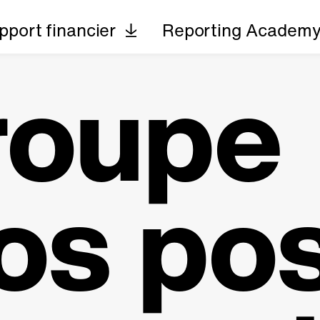
pport financier
Reporting Academ
roupe
os po