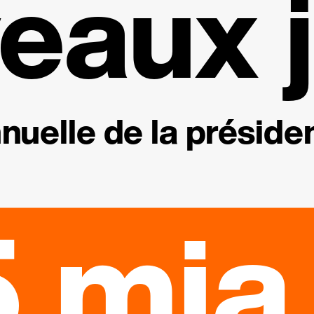
eaux j
nuelle de la présiden
 mia