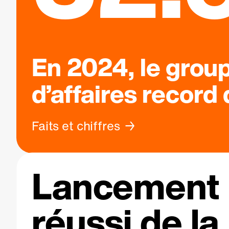
En 2024, le grou
d’affaires record
Faits et chiffres
Lancement
réussi de la