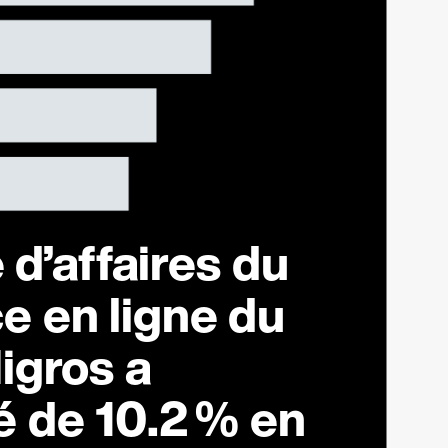
 d’affaires du
 en ligne du
igros a
é de
10.2 %
en