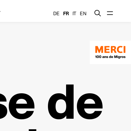
y
DE
FR
IT
EN
se de