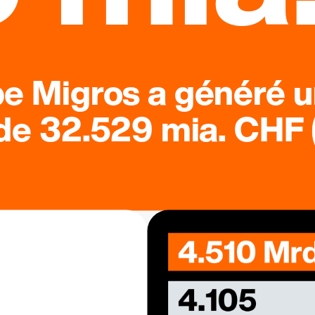
pe Migros a généré u
 de 32.529 mia. CHF (