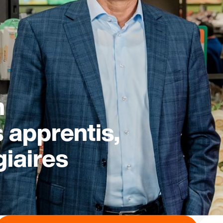
n
s apprentis,
giaires