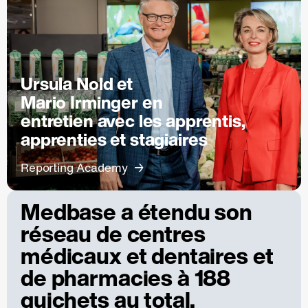
Ursula Nold et
Mario Irminger en
entretien avec les apprentis,
apprenties et stagiaires
Reporting Academy
Medbase a étendu son
réseau de centres
médicaux et dentaires et
de pharmacies à 188
guichets au total.