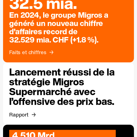
32.5 mia.
En 2024, le groupe Migros a
généré un nouveau chiffre
d’affaires record de
32.529 mia. CHF (+1.8 %).
Faits et chiffres
Lancement réussi de la
stratégie Migros
Supermarché avec
l’offensive des prix bas.
Rapport