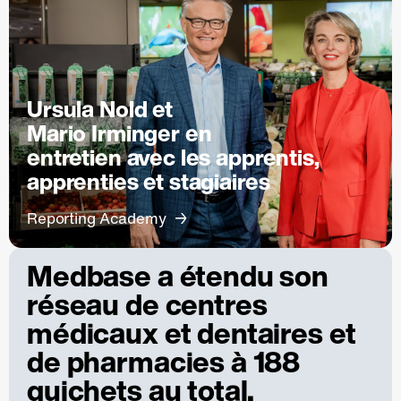
Ursula Nold et
Mario Irminger en
entretien avec les apprentis,
apprenties et stagiaires
Reporting Academy
Medbase a étendu son
réseau de centres
médicaux et dentaires et
de pharmacies à 188
guichets au total.