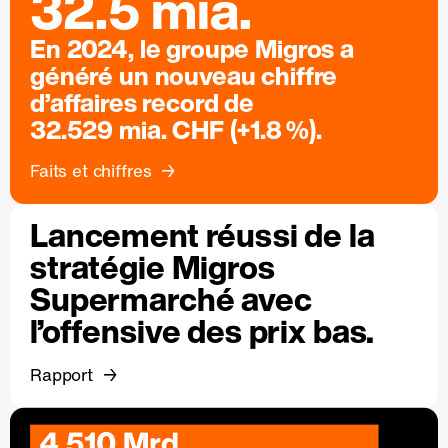
32.5 mia.
En 2024, le groupe Migros a
généré un nouveau chiffre
d’affaires record de
32.529 mia. CHF (+1.8 %).
Faits et chiffres
Lancement réussi de la
stratégie Migros
Supermarché avec
l’offensive des prix bas.
Rapport