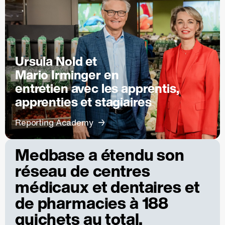
Ursula Nold et
Mario Irminger en
entretien avec les apprentis,
apprenties et stagiaires
Reporting Academy
Medbase a étendu son
réseau de centres
médicaux et dentaires et
de pharmacies à 188
guichets au total.