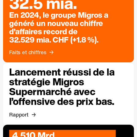
32.5 mia.
En 2024, le groupe Migros a
généré un nouveau chiffre
d’affaires record de
32.529 mia. CHF (+1.8 %).
Faits et chiffres
Lancement réussi de la
stratégie Migros
Supermarché avec
l’offensive des prix bas.
Rapport