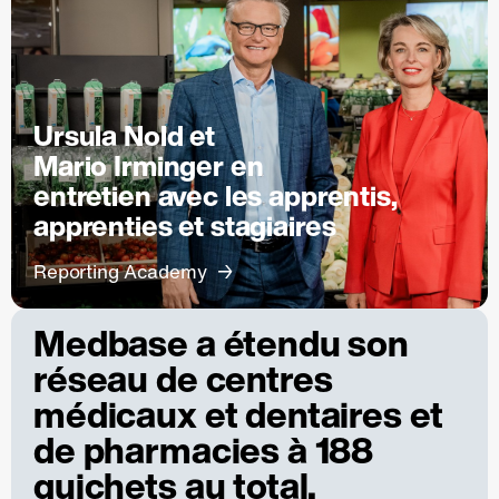
Ursula Nold et
Mario Irminger en
entretien avec les apprentis,
apprenties et stagiaires
Reporting Academy
Medbase a étendu son
réseau de centres
médicaux et dentaires et
de pharmacies à 188
guichets au total.