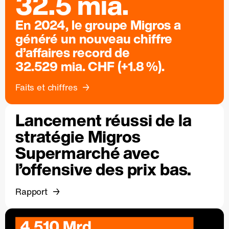
32.5 mia.
En 2024, le groupe Migros a
généré un nouveau chiffre
d’affaires record de
32.529 mia. CHF (+1.8 %).
Faits et chiffres
Lancement réussi de la
stratégie Migros
Supermarché avec
l’offensive des prix bas.
Rapport