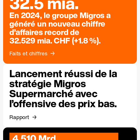
32.5 mia.
En 2024, le groupe Migros a
généré un nouveau chiffre
d’affaires record de
32.529 mia. CHF (+1.8 %).
Faits et chiffres
Lancement réussi de la
stratégie Migros
Supermarché avec
l’offensive des prix bas.
Rapport