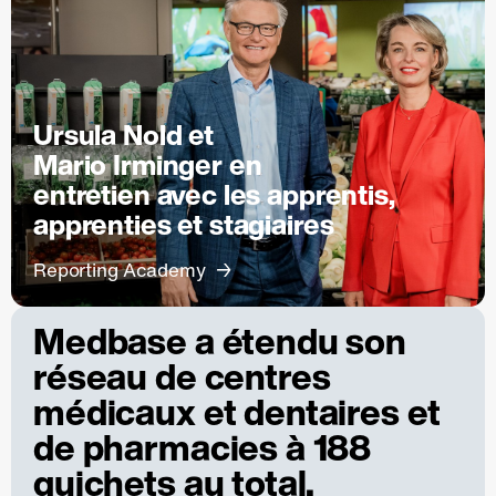
Ursula Nold et
Mario Irminger en
entretien avec les apprentis,
apprenties et stagiaires
Reporting Academy
Medbase a étendu son
réseau de centres
médicaux et dentaires et
de pharmacies à 188
guichets au total.