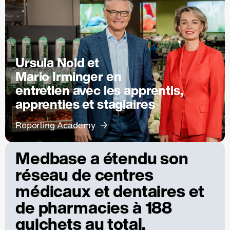
Ursula Nold et
Mario Irminger en
entretien avec les apprentis,
apprenties et stagiaires
Reporting Academy
Medbase a étendu son
réseau de centres
médicaux et dentaires et
de pharmacies à 188
guichets au total.