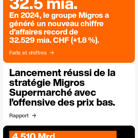
32.5 mia.
En 2024, le groupe Migros a
généré un nouveau chiffre
d’affaires record de
32.529 mia. CHF (+1.8 %).
Faits et chiffres
Lancement réussi de la
stratégie Migros
Supermarché avec
l’offensive des prix bas.
Rapport