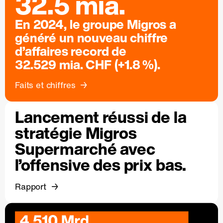
32.5 mia.
En 2024, le groupe Migros a
généré un nouveau chiffre
d’affaires record de
32.529 mia. CHF (+1.8 %).
Faits et chiffres
Lancement réussi de la
stratégie Migros
Supermarché avec
l’offensive des prix bas.
Rapport