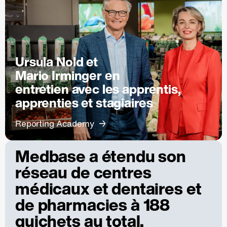
Ursula Nold et
Mario Irminger en
entretien avec les apprentis,
apprenties et stagiaires
Reporting Academy
Medbase a étendu son
réseau de centres
médicaux et dentaires et
de pharmacies à 188
guichets au total.