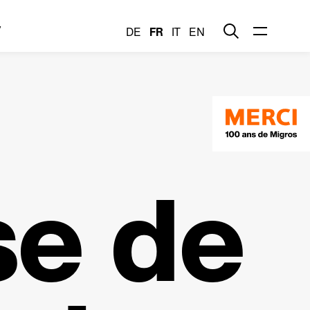
y
DE
FR
IT
EN
se de