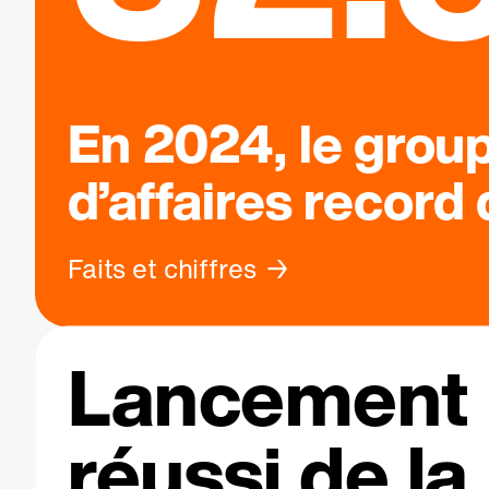
En 2024, le grou
d’affaires record
Faits et chiffres
Lancement
réussi de la