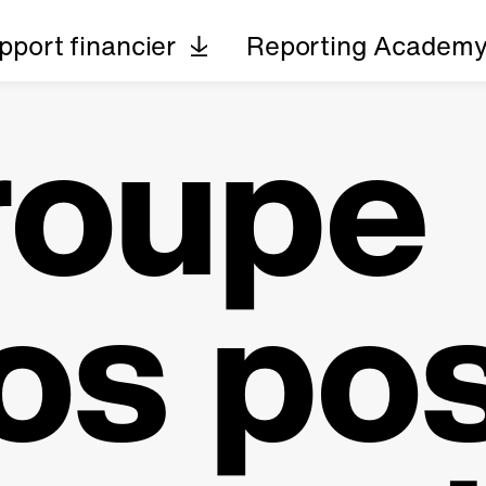
pport financier
Reporting Academ
roupe
os po