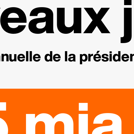
eaux j
nuelle de la présiden
 mia