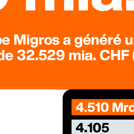
pe Migros a généré u
 de 32.529 mia. CHF (