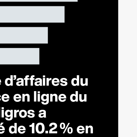
 d’affaires du
 en ligne du
igros a
é de
10.2 %
en