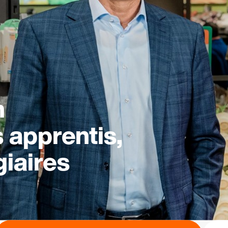
n
s apprentis,
giaires