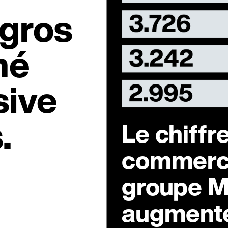
igros
hé
sive
.
Le chiffre
commerce
groupe M
augment