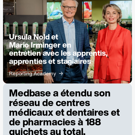
Ursula Nold et
Mario Irminger en
entretien avec les apprentis,
apprenties et stagiaires
Reporting Academy
Medbase a étendu son
réseau de centres
médicaux et dentaires et
de pharmacies à 188
guichets au total.