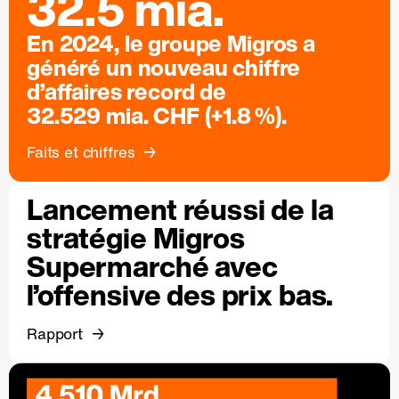
32.5 mia.
En 2024, le groupe Migros a
généré un nouveau chiffre
d’affaires record de
32.529 mia. CHF (+1.8 %).
Faits et chiffres
Lancement réussi de la
stratégie Migros
Supermarché avec
l’offensive des prix bas.
Rapport