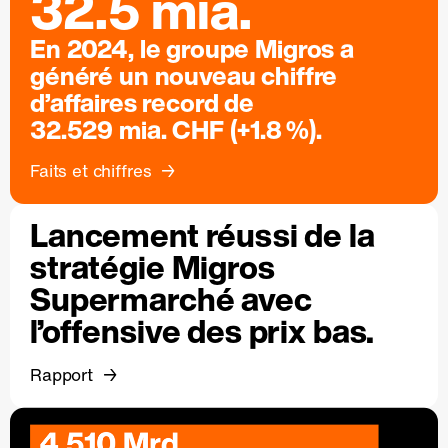
32.5 mia.
En 2024, le groupe Migros a
généré un nouveau chiffre
d’affaires record de
32.529 mia. CHF (+1.8 %).
Faits et chiffres
Lancement réussi de la
stratégie Migros
Supermarché avec
l’offensive des prix bas.
Rapport