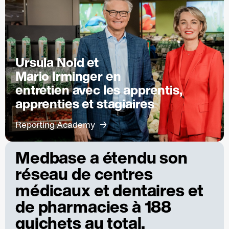
Ursula Nold et
Mario Irminger en
entretien avec les apprentis,
apprenties et stagiaires
Reporting Academy
Medbase a étendu son
réseau de centres
médicaux et dentaires et
de pharmacies à 188
guichets au total.