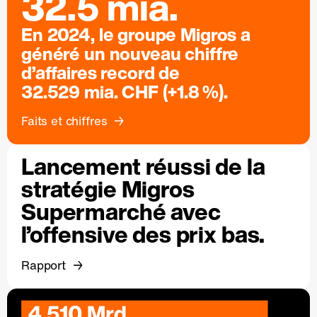
32.5 mia.
En 2024, le groupe Migros a
généré un nouveau chiffre
d’affaires record de
32.529 mia. CHF (+1.8 %).
Faits et chiffres
Lancement réussi de la
stratégie Migros
Supermarché avec
l’offensive des prix bas.
Rapport