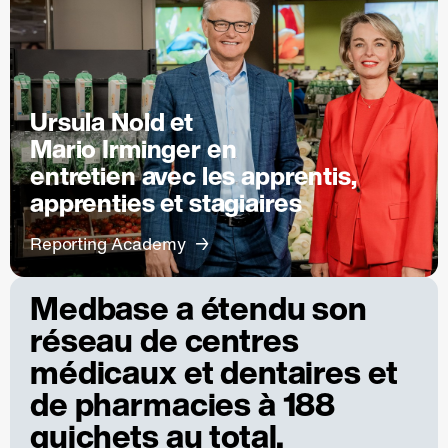
Ursula Nold et
Mario Irminger en
entretien avec les apprentis,
apprenties et stagiaires
Reporting Academy
Medbase a étendu son
réseau de centres
médicaux et dentaires et
de pharmacies à 188
guichets au total.