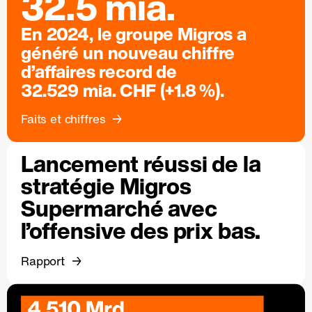
32.5 mia.
En 2024, le groupe Migros a
généré un nouveau chiffre
d’affaires record de
32.529 mia. CHF (+1.8 %).
Faits et chiffres
Lancement réussi de la
stratégie Migros
Supermarché avec
l’offensive des prix bas.
Rapport