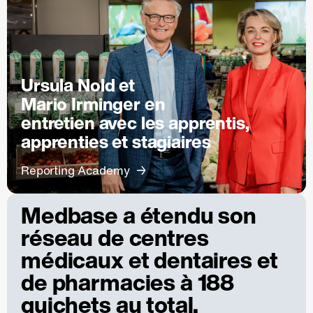
Ursula Nold et
Mario Irminger en
entretien avec les apprentis,
apprenties et stagiaires
Reporting Academy
Medbase a étendu son
réseau de centres
médicaux et dentaires et
de pharmacies à 188
guichets au total.