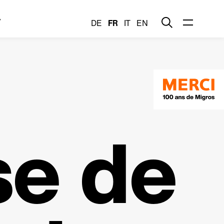
y
DE
FR
IT
EN
se de