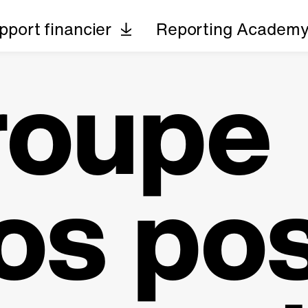
pport financier
Reporting Academ
roupe
os po