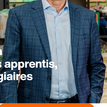
n
s apprentis,
giaires