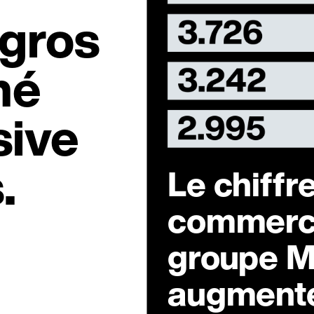
igros
hé
sive
.
Le chiffre
commerce
groupe M
augment