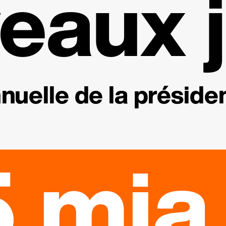
eaux j
nuelle de la présiden
 mia