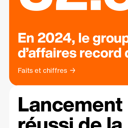
En 2024, le grou
d’affaires record
Faits et chiffres
Lancement
réussi de la