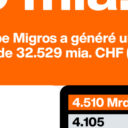
pe Migros a généré u
 de 32.529 mia. CHF (