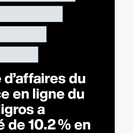
 d’affaires du
 en ligne du
igros a
é de
10.2 %
en