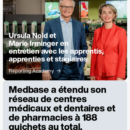
Ursula Nold et
Mario Irminger en
entretien avec les apprentis,
apprenties et stagiaires
Reporting Academy
Medbase a étendu son
réseau de centres
médicaux et dentaires et
de pharmacies à 188
guichets au total.