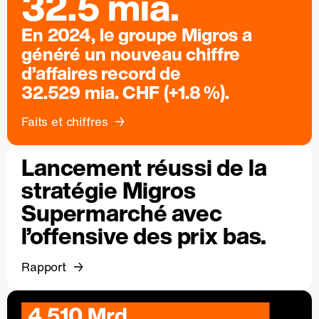
32.5 mia.
En 2024, le groupe Migros a
généré un nouveau chiffre
d’affaires record de
32.529 mia. CHF (+1.8 %).
Faits et chiffres
Lancement réussi de la
stratégie Migros
Supermarché avec
l’offensive des prix bas.
Rapport