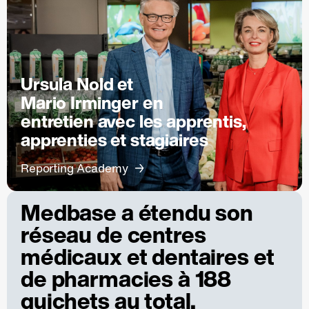
Ursula Nold et
Mario Irminger en
entretien avec les apprentis,
apprenties et stagiaires
Reporting Academy
Medbase a étendu son
réseau de centres
médicaux et dentaires et
de pharmacies à 188
guichets au total.