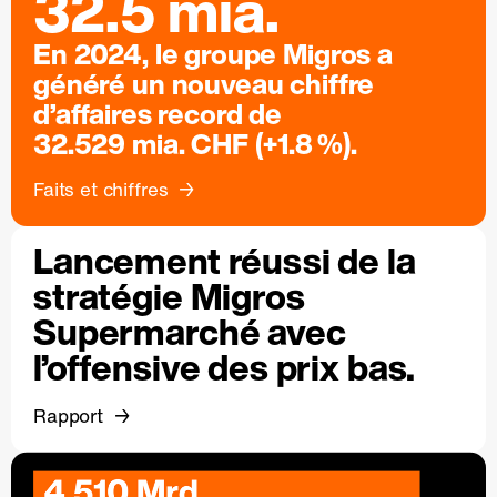
32.5 mia.
En 2024, le groupe Migros a
généré un nouveau chiffre
d’affaires record de
32.529 mia. CHF (+1.8 %).
Faits et chiffres
Lancement réussi de la
stratégie Migros
Supermarché avec
l’offensive des prix bas.
Rapport