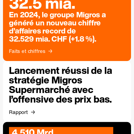
32.5 mia.
En 2024, le groupe Migros a
généré un nouveau chiffre
d’affaires record de
32.529 mia. CHF (+1.8 %).
Faits et chiffres
Lancement réussi de la
stratégie Migros
Supermarché avec
l’offensive des prix bas.
Rapport