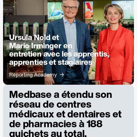
Ursula Nold et
Mario Irminger en
entretien avec les apprentis,
apprenties et stagiaires
Reporting Academy
Medbase a étendu son
réseau de centres
médicaux et dentaires et
de pharmacies à 188
guichets au total.