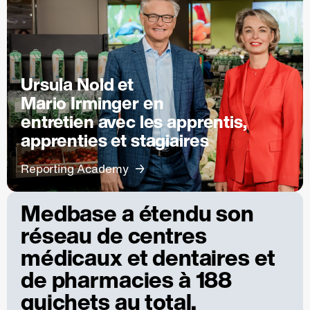
Ursula Nold et
Mario Irminger en
entretien avec les apprentis,
apprenties et stagiaires
Reporting Academy
Medbase a étendu son
réseau de centres
médicaux et dentaires et
de pharmacies à 188
guichets au total.