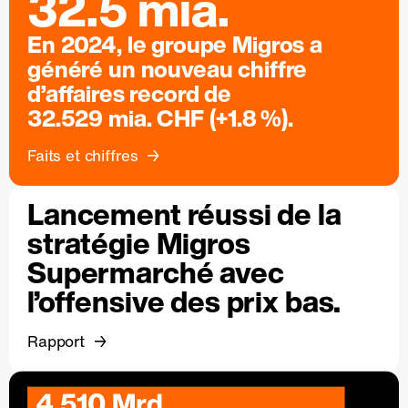
32.5 mia.
En 2024, le groupe Migros a
généré un nouveau chiffre
d’affaires record de
32.529 mia. CHF (+1.8 %).
Faits et chiffres
Lancement réussi de la
stratégie Migros
Supermarché avec
l’offensive des prix bas.
Rapport