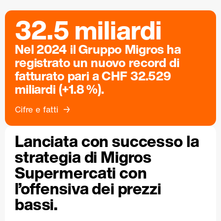
32.5 miliardi
Nel 2024 il Gruppo Migros ha
registrato un nuovo record di
fatturato pari a CHF 32.529
miliardi (+1.8 %).
Cifre e fatti
Lanciata con successo la
strategia di Migros
Supermercati con
l’offensiva dei prezzi
bassi.