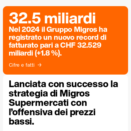
32.5 miliardi
Nel 2024 il Gruppo Migros ha
registrato un nuovo record di
fatturato pari a CHF 32.529
miliardi (+1.8 %).
Cifre e fatti
Lanciata con successo la
strategia di Migros
Supermercati con
l’offensiva dei prezzi
bassi.