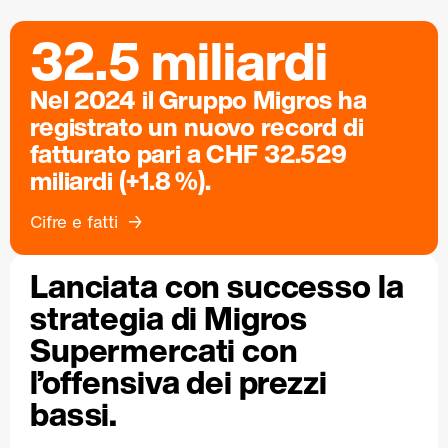
32.5 miliardi
Nel 2024 il Gruppo Migros ha
registrato un nuovo record di
fatturato pari a CHF 32.529
miliardi (+1.8 %).
Cifre e fatti
Lanciata con successo la
strategia di Migros
Supermercati con
l’offensiva dei prezzi
bassi.