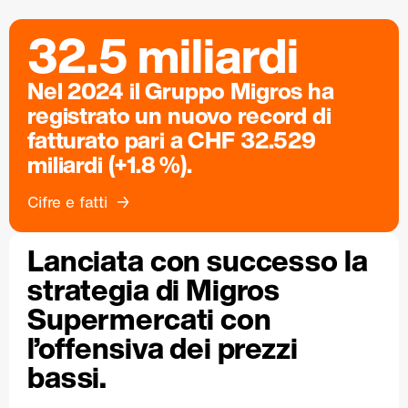
32.5 miliardi
Nel 2024 il Gruppo Migros ha
registrato un nuovo record di
fatturato pari a CHF 32.529
miliardi (+1.8 %).
Cifre e fatti
Lanciata con successo la
strategia di Migros
Supermercati con
l’offensiva dei prezzi
bassi.