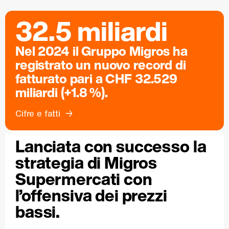
32.5 miliardi
Nel 2024 il Gruppo Migros ha
registrato un nuovo record di
fatturato pari a CHF 32.529
miliardi (+1.8 %).
Cifre e fatti
Lanciata con successo la
strategia di Migros
Supermercati con
l’offensiva dei prezzi
bassi.