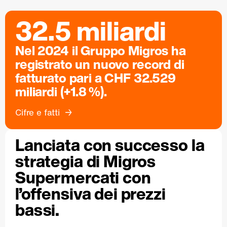
32.5 miliardi
Nel 2024 il Gruppo Migros ha
registrato un nuovo record di
fatturato pari a CHF 32.529
miliardi (+1.8 %).
Cifre e fatti
Lanciata con successo la
strategia di Migros
Supermercati con
l’offensiva dei prezzi
bassi.