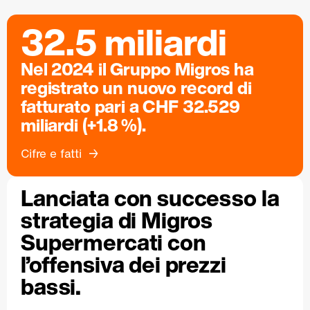
32.5 miliardi
Nel 2024 il Gruppo Migros ha
registrato un nuovo record di
fatturato pari a CHF 32.529
miliardi (+1.8 %).
Cifre e fatti
Lanciata con successo la
strategia di Migros
Supermercati con
l’offensiva dei prezzi
bassi.