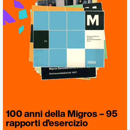
100 anni della
Migros
– 95
rapporti
d’esercizio