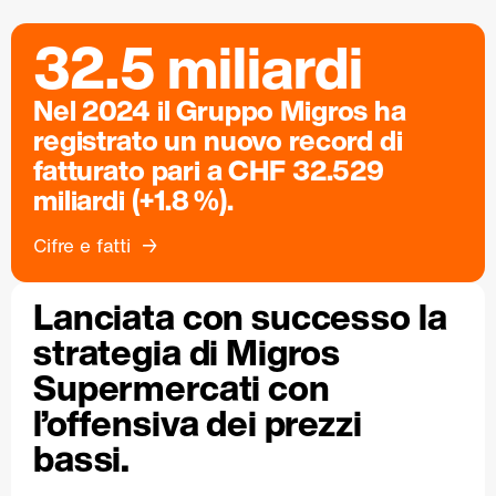
32.5 miliardi
Nel 2024 il Gruppo Migros ha
registrato un nuovo record di
fatturato pari a CHF 32.529
miliardi (+1.8 %).
Cifre e fatti
Lanciata con successo la
strategia di Migros
Supermercati con
l’offensiva dei prezzi
bassi.