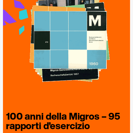
100 anni della
Migros
– 95
rapporti
d’esercizio