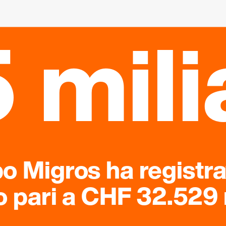
 mili
po Migros ha registr
o pari a CHF 32.529 m