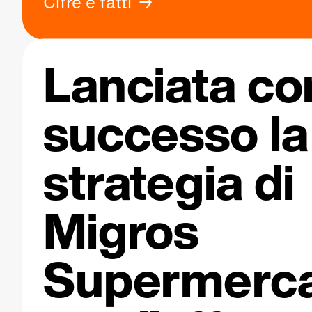
Cifre e fatti
Lanciata co
successo la
strategia di
Migros
Supermerca