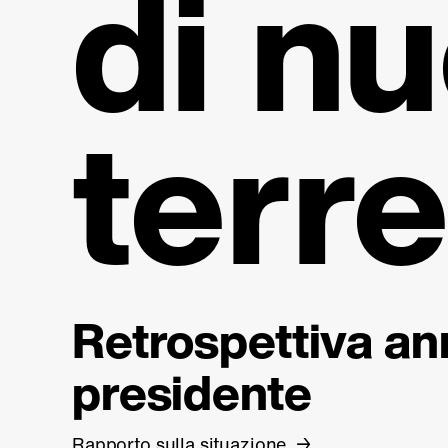
di nu
terr
Retrospettiva an
presidente
Rapporto sulla situazione