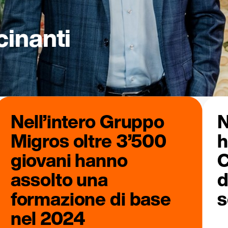
cinanti
Nell’intero Gruppo
N
Migros oltre 3’500
h
giovani hanno
C
assolto una
d
formazione di base
s
nel 2024