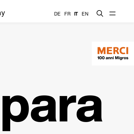
my
DE
FR
IT
EN
epara