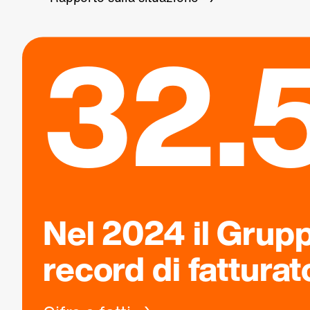
32.5
Nel 2024 il Grup
record di fatturat