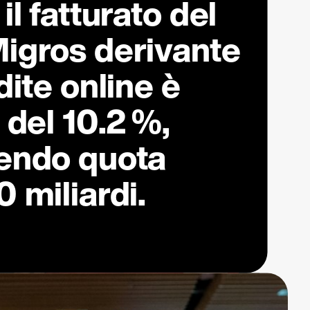
l fatturato del
igros derivante
dite online è
 del
10.2 %
,
endo quota
 miliardi.