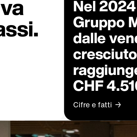
iva
Nel 2024 i
Gruppo M
assi.
dalle ven
cresciuto
raggiung
CHF 4.510
Cifre e fatti