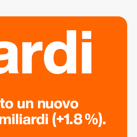
ardi
ato un nuovo
iliardi (+1.8 %).