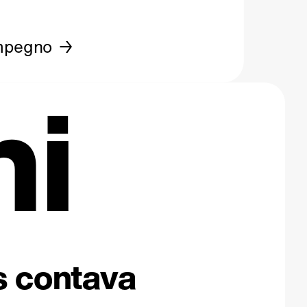
mpegno
ni
os contava