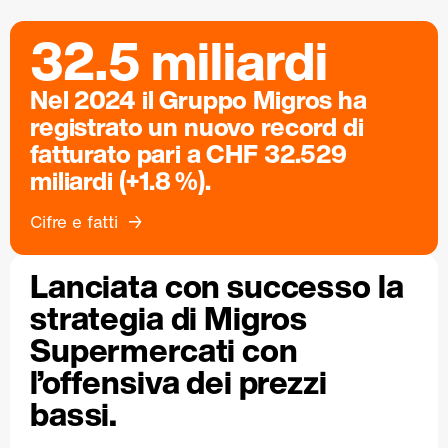
32.5 miliardi
Nel 2024 il Gruppo Migros ha
registrato un nuovo record di
fatturato pari a CHF 32.529
miliardi (+1.8 %).
Cifre e fatti
Lanciata con successo la
strategia di Migros
Supermercati con
l’offensiva dei prezzi
bassi.