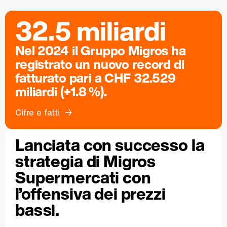
32.5 miliardi
Nel 2024 il Gruppo Migros ha
registrato un nuovo record di
fatturato pari a CHF 32.529
miliardi (+1.8 %).
Cifre e fatti
Lanciata con successo la
strategia di Migros
Supermercati con
l’offensiva dei prezzi
bassi.