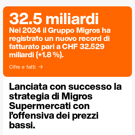
32.5 miliardi
Nel 2024 il Gruppo Migros ha
registrato un nuovo record di
fatturato pari a CHF 32.529
miliardi (+1.8 %).
Cifre e fatti
Lanciata con successo la
strategia di Migros
Supermercati con
l’offensiva dei prezzi
bassi.