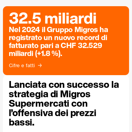
32.5 miliardi
Nel 2024 il Gruppo Migros ha
registrato un nuovo record di
fatturato pari a CHF 32.529
miliardi (+1.8 %).
Cifre e fatti
Lanciata con successo la
strategia di Migros
Supermercati con
l’offensiva dei prezzi
bassi.