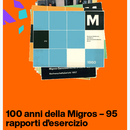
100 anni della
Migros
– 95
rapporti
d’esercizio