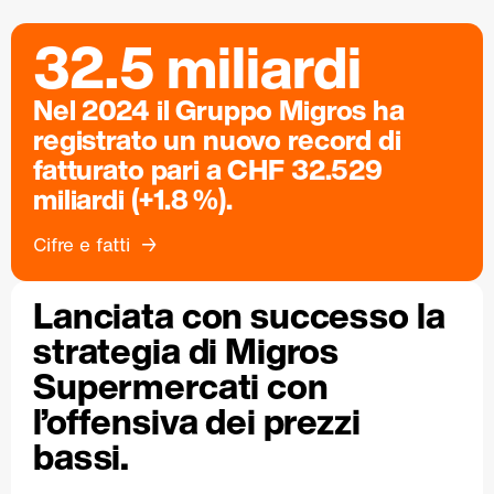
32.5 miliardi
Nel 2024 il Gruppo Migros ha
registrato un nuovo record di
fatturato pari a CHF 32.529
miliardi (+1.8 %).
Cifre e fatti
Lanciata con successo la
strategia di Migros
Supermercati con
l’offensiva dei prezzi
bassi.