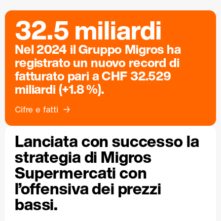
32.5 miliardi
Nel 2024 il Gruppo Migros ha
registrato un nuovo record di
fatturato pari a CHF 32.529
miliardi (+1.8 %).
Cifre e fatti
Lanciata con successo la
strategia di Migros
Supermercati con
l’offensiva dei prezzi
bassi.