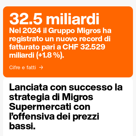
32.5 miliardi
Nel 2024 il Gruppo Migros ha
registrato un nuovo record di
fatturato pari a CHF 32.529
miliardi (+1.8 %).
Cifre e fatti
Lanciata con successo la
strategia di Migros
Supermercati con
l’offensiva dei prezzi
bassi.