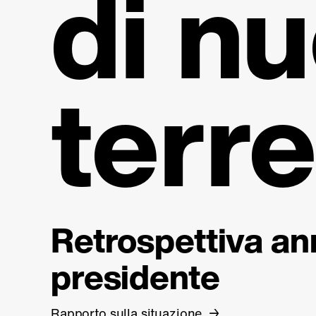
di nu
terr
Retrospettiva an
presidente
Rapporto sulla situazione