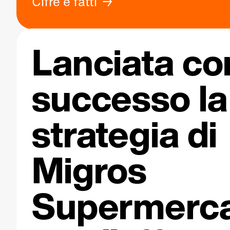
Cifre e fatti
Lanciata co
successo la
strategia di
Migros
Supermerca