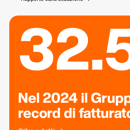
32.5
Nel 2024 il Grup
record di fatturat