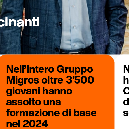
cinanti
Nell’intero Gruppo
N
Migros oltre 3’500
h
giovani hanno
C
assolto una
d
formazione di base
s
nel 2024