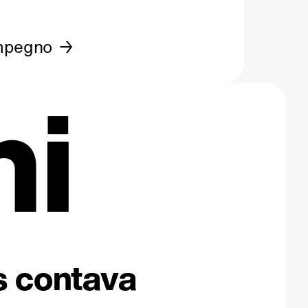
mpegno
ni
os contava