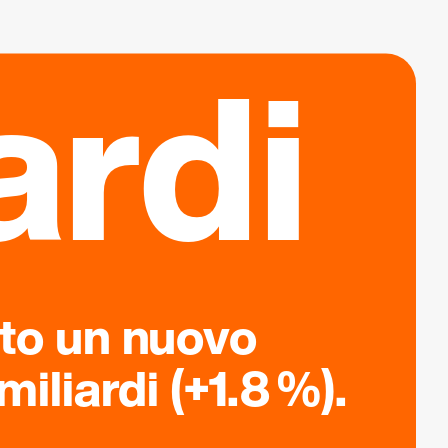
ardi
ato un nuovo
iliardi (+1.8 %).