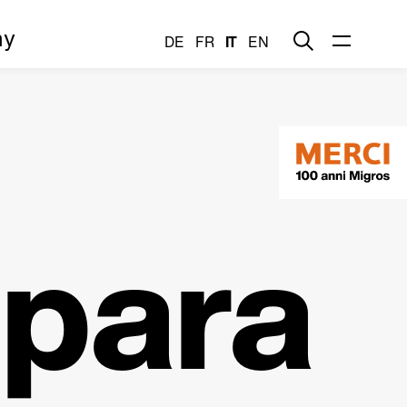
my
DE
FR
IT
EN
epara