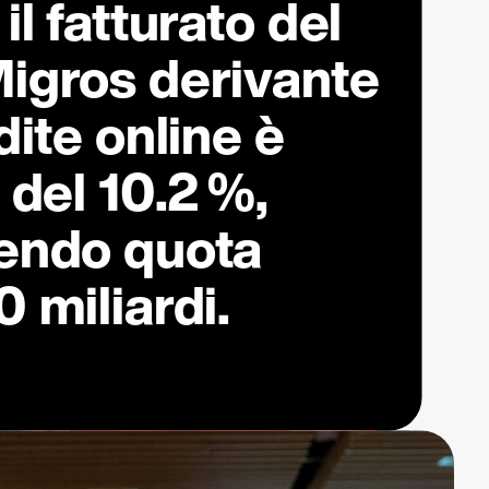
l fatturato del
igros derivante
dite online è
 del
10.2 %
,
endo quota
 miliardi.