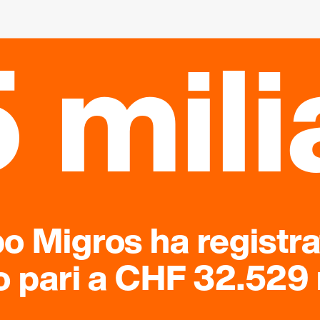
 mili
po Migros ha registr
o pari a CHF 32.529 m