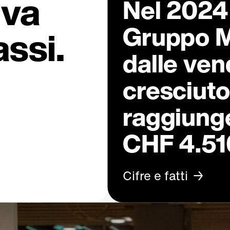
iva
Nel 2024 i
Gruppo M
assi.
dalle ven
cresciuto
raggiung
CHF 4.510
Cifre e fatti