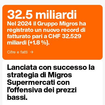
32.5 miliardi
Nel 2024 il Gruppo Migros ha
registrato un nuovo record di
fatturato pari a CHF 32.529
miliardi (+1.8 %).
Cifre e fatti
Lanciata con successo la
strategia di Migros
Supermercati con
l’offensiva dei prezzi
bassi.