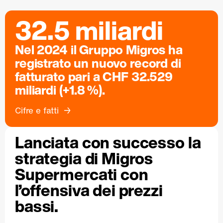
32.5 miliardi
Nel 2024 il Gruppo Migros ha
registrato un nuovo record di
fatturato pari a CHF 32.529
miliardi (+1.8 %).
Cifre e fatti
Lanciata con successo la
strategia di Migros
Supermercati con
l’offensiva dei prezzi
bassi.