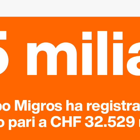
 mili
po Migros ha registr
o pari a CHF 32.529 m