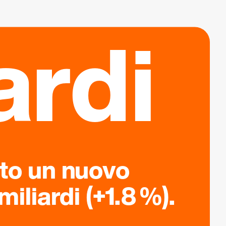
ardi
ato un nuovo
iliardi (+1.8 %).