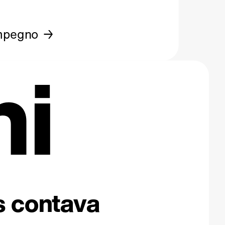
mpegno
ni
os contava