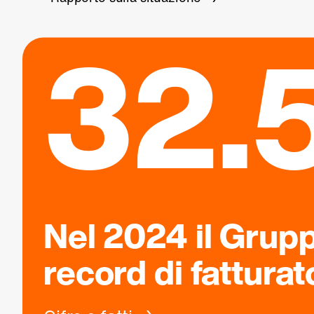
32.5
Nel 2024 il Grup
record di fatturat