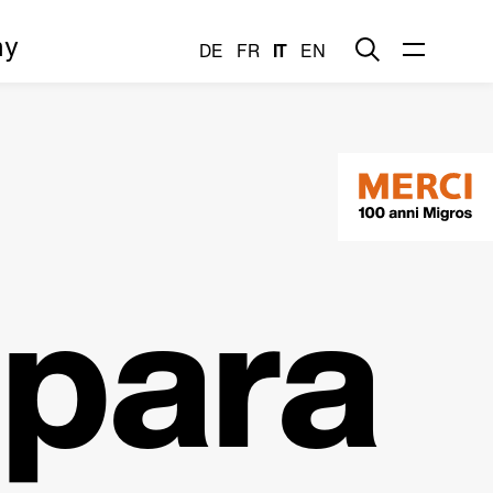
my
DE
FR
IT
EN
epara