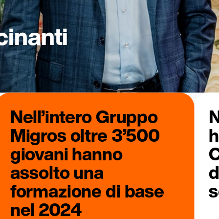
cinanti
Nell’intero Gruppo
N
Migros oltre 3’500
h
giovani hanno
C
assolto una
d
formazione di base
s
nel 2024