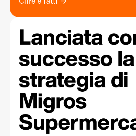
Cifre e fatti
Lanciata co
successo la
strategia di
Migros
Supermerca