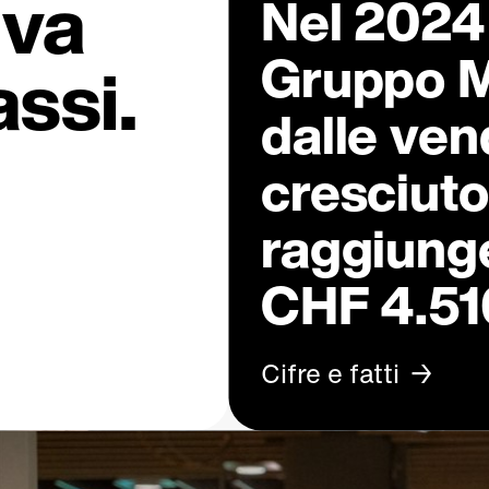
iva
Nel 2024 i
Gruppo M
assi.
dalle ven
cresciuto
raggiung
CHF 4.510
Cifre e fatti