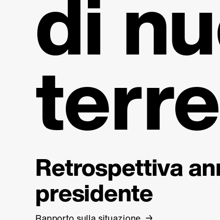
di nu
terr
Retrospettiva an
presidente
Rapporto sulla situazione