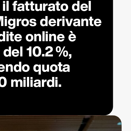
l fatturato del
igros derivante
dite online è
 del
10.2 %
,
endo quota
 miliardi.