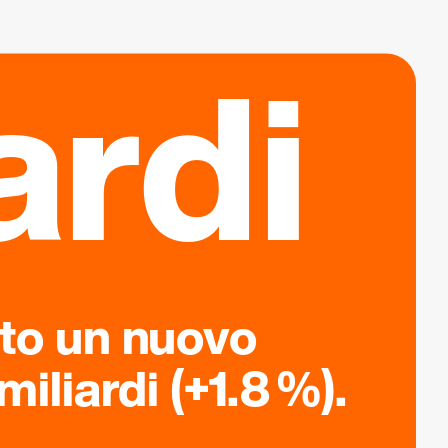
ardi
ato un nuovo
iliardi (+1.8 %).