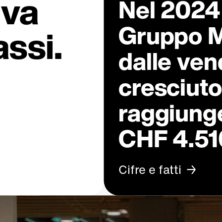
iva
Nel 2024 i
Gruppo M
assi.
dalle ven
cresciuto
raggiung
CHF 4.510
Cifre e fatti