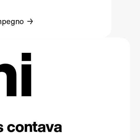
mpegno
ni
os contava