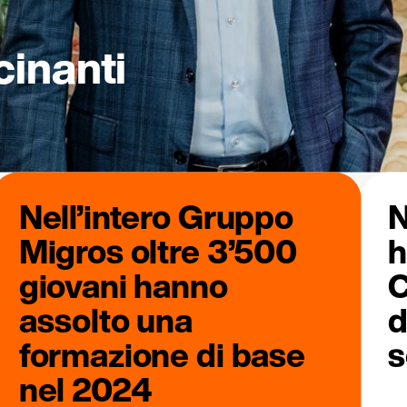
cinanti
Nell’intero Gruppo
N
Migros oltre 3’500
h
giovani hanno
C
assolto una
d
formazione di base
s
nel 2024