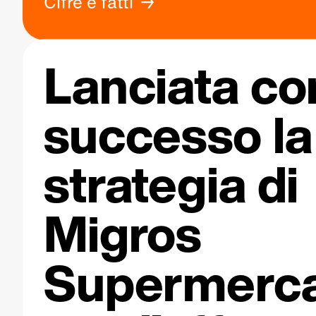
Cifre e fatti
Lanciata co
successo la
strategia di
Migros
Supermerca