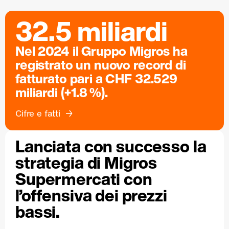
32.5 miliardi
Nel 2024 il Gruppo Migros ha
registrato un nuovo record di
fatturato pari a CHF 32.529
miliardi (+1.8 %).
Cifre e fatti
Lanciata con successo la
strategia di Migros
Supermercati con
l’offensiva dei prezzi
bassi.