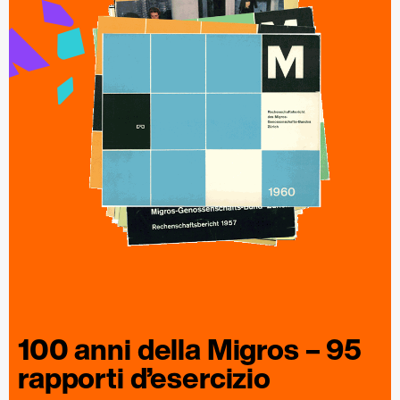
100 anni della
Migros
– 95
rapporti
d’esercizio