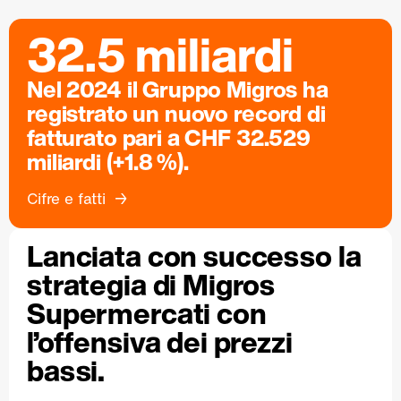
32.5 miliardi
Nel 2024 il Gruppo Migros ha
registrato un nuovo record di
fatturato pari a CHF 32.529
miliardi (+1.8 %).
Cifre e fatti
Lanciata con successo la
strategia di Migros
Supermercati con
l’offensiva dei prezzi
bassi.