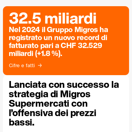
32.5 miliardi
Nel 2024 il Gruppo Migros ha
registrato un nuovo record di
fatturato pari a CHF 32.529
miliardi (+1.8 %).
Cifre e fatti
Lanciata con successo la
strategia di Migros
Supermercati con
l’offensiva dei prezzi
bassi.