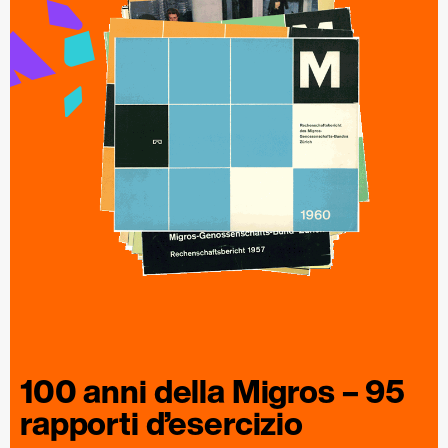
100 anni della
Migros
– 95
rapporti
d’esercizio