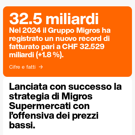
32.5 miliardi
Nel 2024 il Gruppo Migros ha
registrato un nuovo record di
fatturato pari a CHF 32.529
miliardi (+1.8 %).
Cifre e fatti
Lanciata con successo la
strategia di Migros
Supermercati con
l’offensiva dei prezzi
bassi.