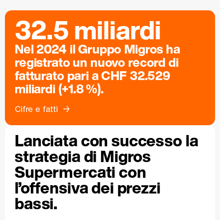
32.5 miliardi
Nel 2024 il Gruppo Migros ha
registrato un nuovo record di
fatturato pari a CHF 32.529
miliardi (+1.8 %).
Cifre e fatti
Lanciata con successo la
strategia di Migros
Supermercati con
l’offensiva dei prezzi
bassi.